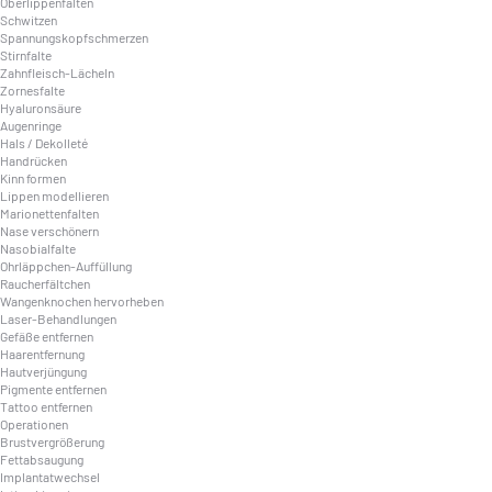
Oberlippenfalten
Schwitzen
Spannungskopfschmerzen
Stirnfalte
Zahnfleisch-Lächeln
Zornesfalte
Hyaluronsäure
Augenringe
Hals / Dekolleté
Handrücken
Kinn formen
Lippen modellieren
Marionettenfalten
Nase verschönern
Nasobialfalte
Ohrläppchen-Auffüllung
Raucherfältchen
Wangenknochen hervorheben
Laser-Behandlungen
Gefäße entfernen
Haarentfernung
Hautverjüngung
Pigmente entfernen
Tattoo entfernen
Operationen
Brustvergrößerung
Fettabsaugung
Implantatwechsel