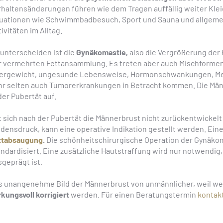
rhaltensänderungen führen wie dem Tragen auffällig weiter Kle
tuationen wie Schwimmbadbesuch, Sport und Sauna und allgemei
ivitäten im Alltag.
 unterscheiden ist die
Gynäkomastie,
also die Vergrößerung der
r vermehrten Fettansammlung. Es treten aber auch Mischformen
ergewicht, ungesunde Lebensweise, Hormonschwankungen, Medi
hr selten auch Tumorerkrankungen in Betracht kommen. Die Männe
der Pubertät auf.
t sich nach der Pubertät die Männerbrust nicht zurückentwickelt
idensdruck, kann eine operative Indikation gestellt werden. Ein
ttabsaugung
.
Die schönheitschirurgische Operation der Gynäkom
andardisiert. Eine zusätzliche Hautstraffung wird nur notwendig
sgeprägt ist.
s unangenehme Bild der Männerbrust von unmännlicher, weil weib
kungsvoll korrigiert
werden. Für einen Beratungstermin
kontak