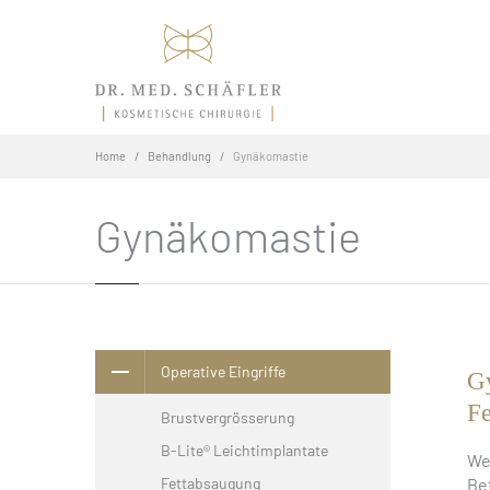
Home
/
Behandlung
/
Gynäkomastie
Gynäkomastie
Operative Eingriffe
Gy
Fe
Brustvergrösserung
B-Lite® Leichtimplantate
We
Fettabsaugung
Be