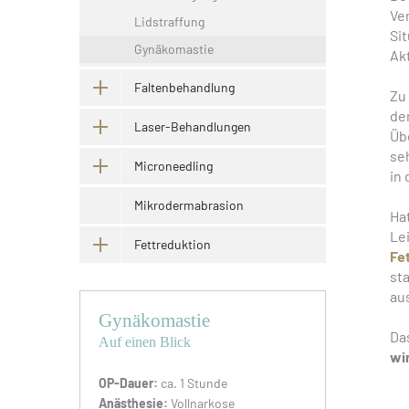
Ve
Lidstraffung
Si
Gynäkomastie
Akt
Faltenbehandlung
Zu
de
Laser-Behandlungen
Üb
se
Microneedling
in 
Mikrodermabrasion
Ha
Le
Fettreduktion
Fe
st
au
Gynäkomastie
Da
Auf einen Blick
wir
OP-Dauer:
ca. 1 Stunde
Anästhesie:
Vollnarkose